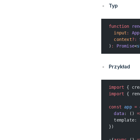
Typ
function
 ren
  input
:
 App
  context
?:
 
)
:
 Promise
<
s
Przykład
import
 { cre
import
 { ren
const
 app
 =
 
  data
: () 
=
  template: 
})
;(
async
 () 
=