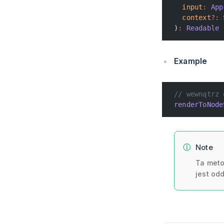
  input
:
 App
  context
?:
 
)
:
 Readable
Example
// wewnątrz 
renderToNode
Note
Ta meto
jest od