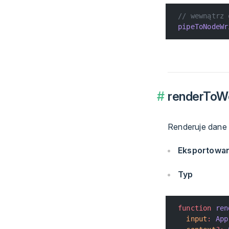
// wewnątrz 
pipeToNodeWr
renderToW
Renderuje dane
Eksportowa
Typ
function
 ren
  input
:
 App