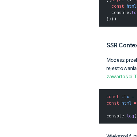
  const
 html
  console.
lo
})()
SSR Conte
Możesz przek
rejestrowani
zawartości 
const
 ctx
 =
 
const
 html
 =
console.
log
(
Większość inn