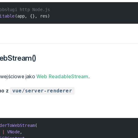
obsługi http Node.js
itable
(app, {}, res)
ebStream()
 wejściowe jako
Web ReadableStream
.
no z
vue/server-renderer
derToWebStream
(
 |
 VNode
,