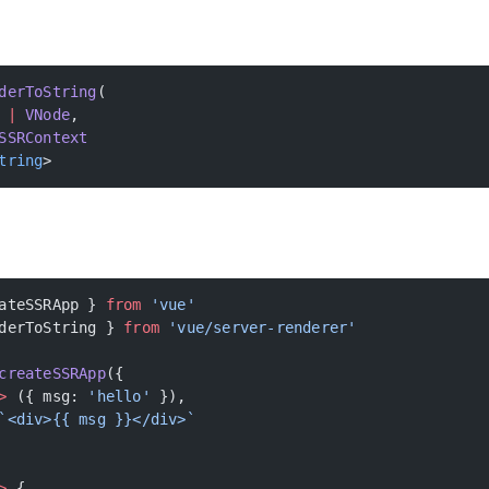
derToString
(
 |
 VNode
,
SSRContext
tring
>
ateSSRApp } 
from
 'vue'
derToString } 
from
 'vue/server-renderer'
createSSRApp
({
>
 ({ msg: 
'hello'
 }),
`<div>{{ msg }}</div>`
>
 {