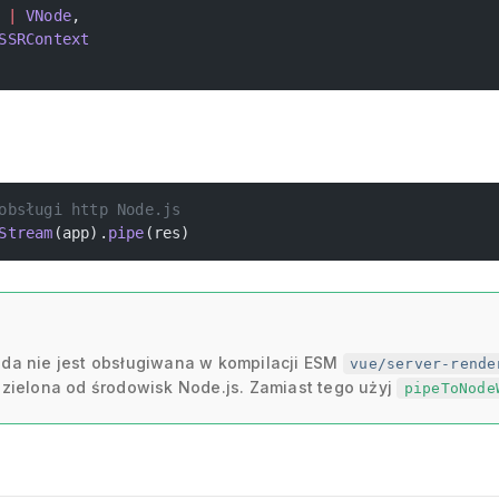
 |
 VNode
,
SSRContext
obsługi http Node.js
Stream
(app).
pipe
(res)
da nie jest obsługiwana w kompilacji ESM
vue/server-rende
dzielona od środowisk Node.js. Zamiast tego użyj
pipeToNode