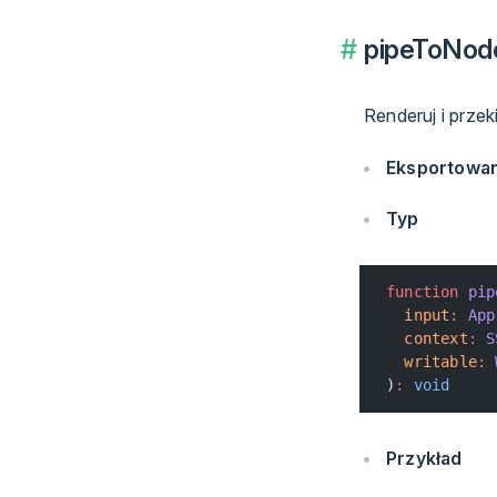
pipeToNode
Renderuj i przeki
Eksportowa
Typ
function
 pip
  input
:
 App
  context
:
 S
  writable
:
 
)
:
 void
Przykład