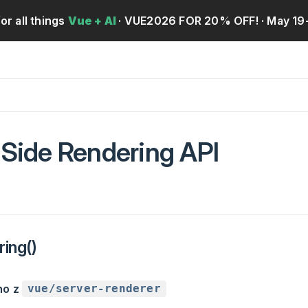
for all things
Vue + AI
· VUE2026 FOR 20% OFF!
· May 19
-Side Rendering API
ing()
no z
vue/server-renderer