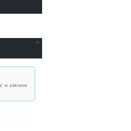
js
w zakresie
m