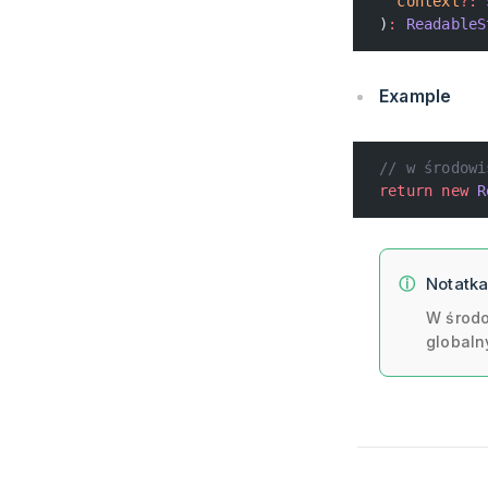
  context
?:
 
)
:
 ReadableS
Example
// w środowi
return
 new
 R
Notatk
W środo
globaln