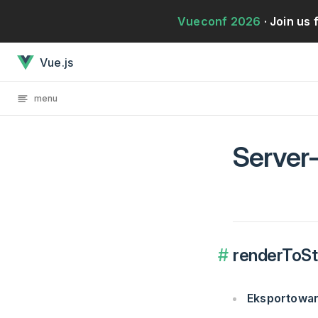
Przejdź bezpośrednio do treści
Vueconf 2026
· Join us 
Server-Side Rendering APIJest załadowany
Vue.js
menu
Server
renderToStr
Eksportowa