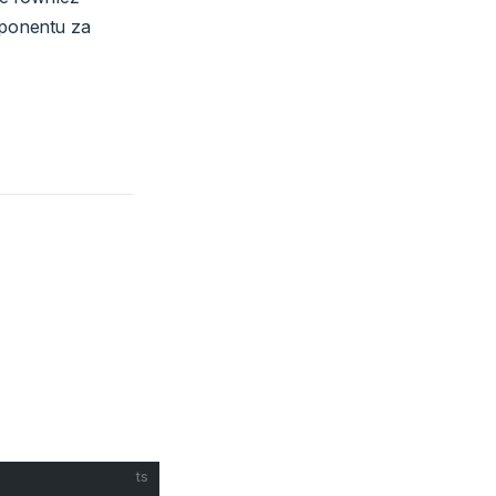
mponentu za
ts