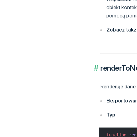
obiekt konte
pomocą pom
Zobacz takż
renderToN
Renderuje dane
Eksportowa
Typ
function
 ren