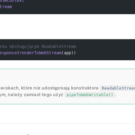
SSRContext
tream
sku obsługującym ReadableStream
esponse
(
renderToWebStream
(app))
a
wiskach, które nie udostępniają konstruktora
ReadableStrea
ym, należy zamiast tego użyć
.
pipeToWebWritable()