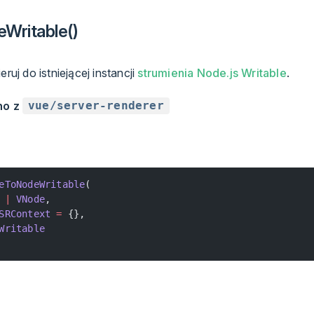
Writable()
eruj do istniejącej instancji
strumienia Node.js Writable
.
no z
vue/server-renderer
eToNodeWritable
(
 |
 VNode
,
SRContext
 =
 {},
Writable