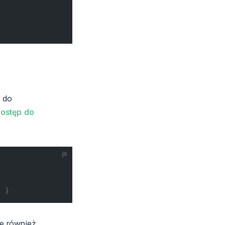
y do
ostęp do
js
' }
je również