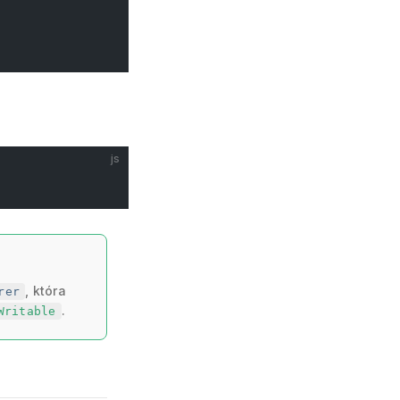
js
, która
rer
.
Writable