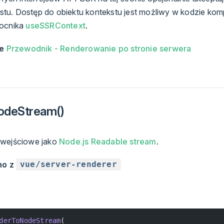
kstu. Dostęp do obiektu kontekstu jest możliwy w kodzie ko
ocnika
useSSRContext
.
e
Przewodnik - Renderowanie po stronie serwera
odeStream()
 wejściowe jako
Node.js Readable stream
.
no z
vue/server-renderer
derToNodeStream
(