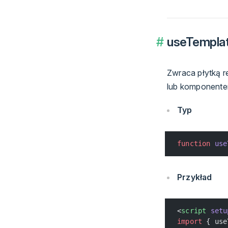
useTempla
Zwraca płytką r
lub komponentem
Typ
function
 use
Przykład
<
script
 setu
import
 { use