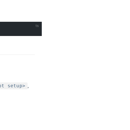
ts
,
pt setup>