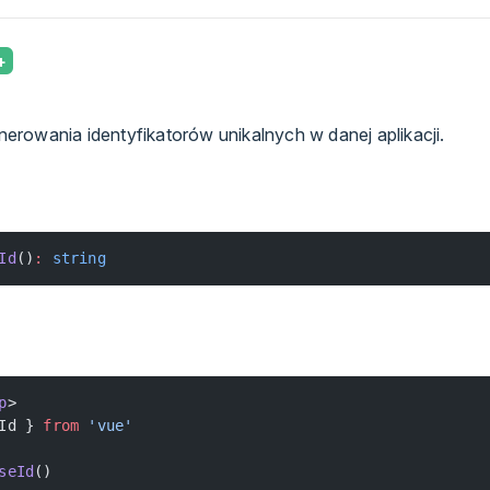
rowania identyfikatorów unikalnych w danej aplikacji.
Id
()
:
 string
p
>
Id } 
from
 'vue'
seId
()