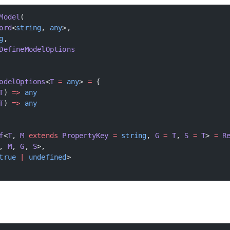
Model
(
ord
<
string
, 
any
>,
g
,
DefineModelOptions
odelOptions
<
T
 =
 any
> 
=
 {
T
) 
=>
 any
T
) 
=>
 any
f
<
T
, 
M
 extends
 PropertyKey
 =
 string
, 
G
 =
 T
, 
S
 =
 T
> 
=
 R
, 
M
, 
G
, 
S
>,
true
 |
 undefined
>