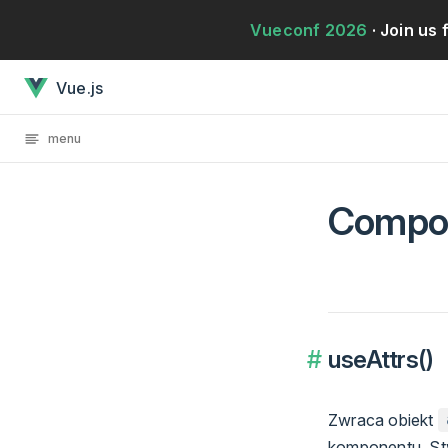
Przejdź bezpośrednio do treści
Vueconf 2026
· Join us 
Composition API: HelpersJest załadowany
Vue.js
menu
Compos
useAttrs()
Zwraca obiekt
komponentu. St