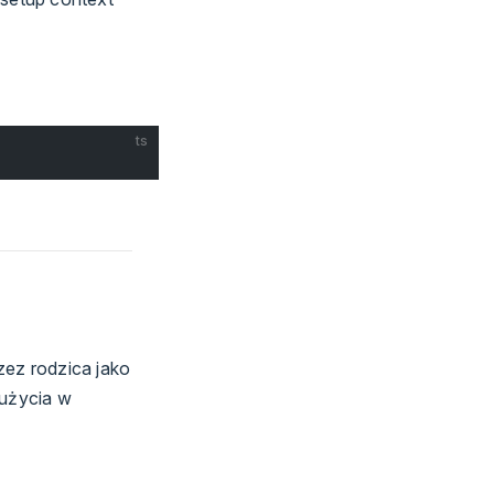
ts
zez rodzica jako
 użycia w