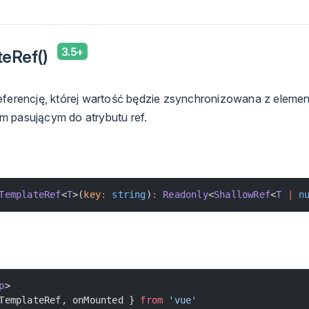
teRef()
eferencję, której wartość będzie zsynchronizowana z eleme
 pasującym do atrybutu ref.
TemplateRef
<
T
>(
key
:
 string
)
:
 Readonly
<
ShallowRef
<
T
 |
 n
p
>
TemplateRef, onMounted } 
from
 'vue'