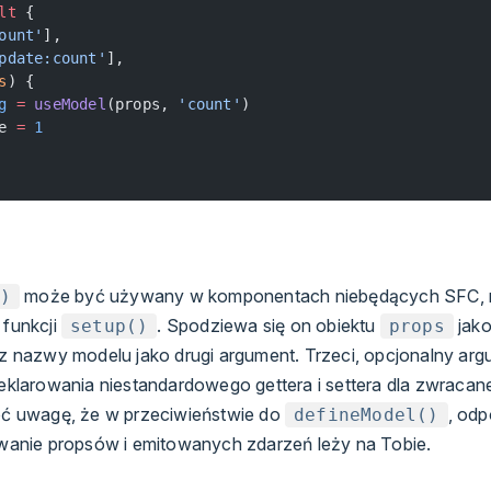
lt
 {
ount'
],
pdate:count'
],
s
) {
g
 =
 useModel
(props, 
'count'
)
e 
=
 1
może być używany w komponentach niebędących SFC, 
)
funkcji
. Spodziewa się on obiektu
jako
setup()
props
z nazwy modelu jako drugi argument. Trzeci, opcjonalny ar
klarowania niestandardowego gettera i settera dla zwracanej
ć uwagę, że w przeciwieństwie do
, od
defineModel()
wanie propsów i emitowanych zdarzeń leży na Tobie.