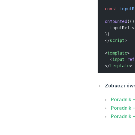
const
 inputR
onMounted
(()
  inputRef.v
})
</
script
>
<
template
>
  <
input
 ref
</
template
>
Zobacz rów
Poradnik 
Poradnik 
Poradnik 