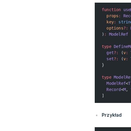
function
 use
  props
:
 Rec
  key
:
 strin
  options
?:
 
)
:
 ModelRef
type
 DefineM
  get
?:
 (
v
:
 
  set
?:
 (
v
:
 
}
type
 ModelRe
  ModelRef
<
T
  Record
<
M
, 
]
Przykład