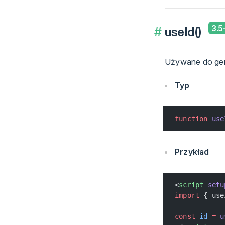
useId()
Używane do gene
Typ
function
 use
Przykład
<
script
 setu
import
 { use
const
 id
 =
 u