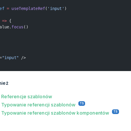
ef
 =
 useTemplateRef
(
'input'
)
 
=>
 {
alue.
focus
()
=
"input"
 />
nież
- Referencje szablonów
- Typowanie referencji szablonów
- Typowanie referencji szablonów komponentów