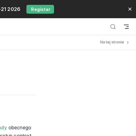
-21 2026
Register
Na tej stronie
uty
obecnego
t setup context