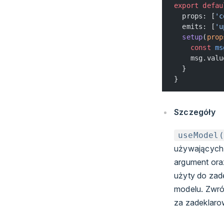
export
 defau
  props: [
'c
  emits: [
'u
  setup
(
prop
    const
 ms
    msg.valu
  }
}
Szczegóły
useModel(
używających 
argument ora
użyty do zade
modelu. Zwró
za zadeklaro