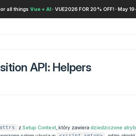
for all things
Vue + AI
· VUE2026 FOR 20% OFF!
· May 19
ition API: Helpers
z
Setup Context
, który zawiera
dziedziczone atryb
attrs
worzone celem użycia w
, gdzie obiek
<script setup>