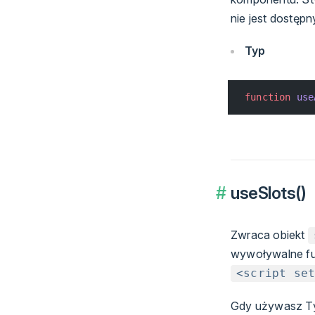
nie jest dostępn
Typ
function
 use
useSlots()
Zwraca obiekt
wywoływalne fu
<script se
Gdy używasz Ty