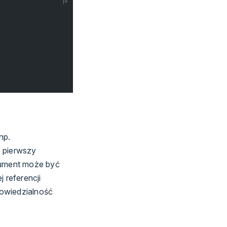
js
np.
 pierwszy
gument może być
 referencji
powiedzialność