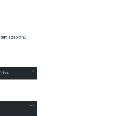
ntem szablonu
ts
ull
>>
vue