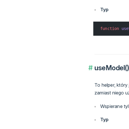
Typ
function
 use
useModel(
To helper, któr
zamiast niego 
Wspierane ty
Typ