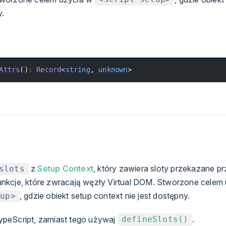
y.
Attrs
()
:
 Record
<
string
, 
unknown
>
z
Setup Context
, który zawiera sloty przekazane pr
slots
nkcje, które zwracają węzły Virtual DOM. Stworzone celem
, gdzie obiekt setup context nie jest dostępny.
tup>
peScript, zamiast tego używaj
.
defineSlots()