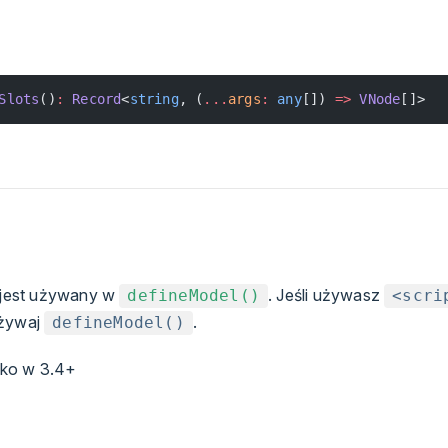
Slots
()
:
 Record
<
string
, (
...
args
:
 any
[]) 
=>
 VNode
[]>
)
y jest używany w
. Jeśli używasz
defineModel()
<scri
używaj
.
defineModel()
lko w 3.4+